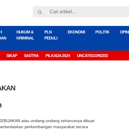
H
HUKUM &
PLN
EKONOMI
POLITIK
OPIN
DAN
KRIMINAL
PEDULI
SIKAP
SASTRA
PILKADA 2024
UNCATEGORIZED
AKAN
n
KEBIJAKAN atau undang-undang seharusnya dibuat
berlandaskan perkembangan masyarakat secara