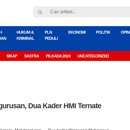
H
HUKUM &
PLN
EKONOMI
POLITIK
OPIN
DAN
KRIMINAL
PEDULI
SIKAP
SASTRA
PILKADA 2024
UNCATEGORIZED
urusan, Dua Kader HMI Ternate
Ternate, Malutpost.com — Dua kader Himpunan Mahasiswa