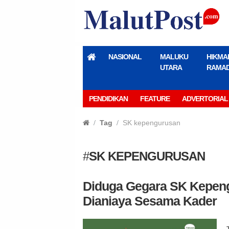
NASIONAL
MALUKU
HIKMA
UTARA
RAMA
PENDIDIKAN
FEATURE
ADVERTORIAL
Tag
SK kepengurusan
#
SK KEPENGURUSAN
Diduga Gegara SK Kepeng
Dianiaya Sesama Kader