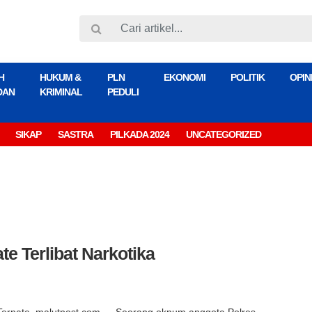
H
HUKUM &
PLN
EKONOMI
POLITIK
OPIN
DAN
KRIMINAL
PEDULI
SIKAP
SASTRA
PILKADA 2024
UNCATEGORIZED
te Terlibat Narkotika
Ternate, malutpost.com — Seorang oknum anggota Polres