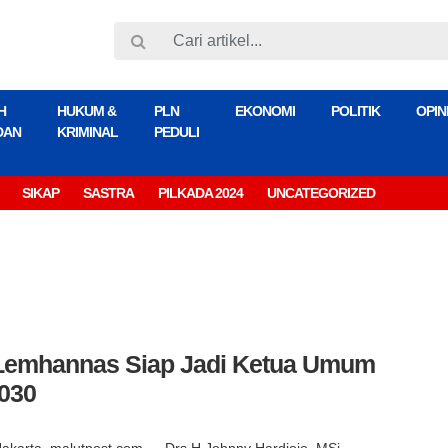
H
HUKUM &
PLN
EKONOMI
POLITIK
OPIN
DAN
KRIMINAL
PEDULI
SIKAP
SASTRA
PILKADA 2024
UNCATEGORIZED
 Lemhannas Siap Jadi Ketua Umum
2030
Jakarta, malutpost.com — Drs H Johnny Hardjojo, MSi