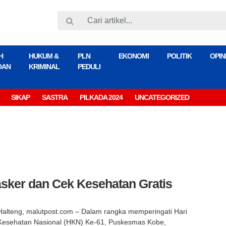
H
HUKUM &
PLN
EKONOMI
POLITIK
OPIN
DAN
KRIMINAL
PEDULI
SIKAP
SASTRA
PILKADA 2024
UNCATEGORIZED
ker dan Cek Kesehatan Gratis
Halteng, malutpost.com – Dalam rangka memperingati Hari
Kesehatan Nasional (HKN) Ke-61, Puskesmas Kobe,