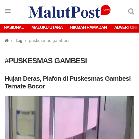
NASIONAL
MALUKU UTARA
HIKMAH RAMADAN
ADVERTORI
Tag
puskesmas gambesi
#
PUSKESMAS GAMBESI
Hujan Deras, Plafon di Puskesmas Gambesi
Ternate Bocor