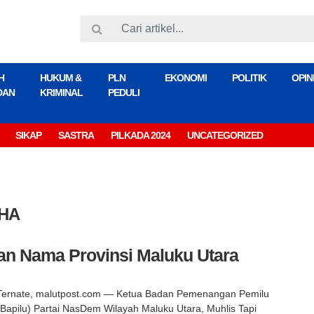
H
HUKUM &
PLN
EKONOMI
POLITIK
OPIN
DAN
KRIMINAL
PEDULI
SIKAP
SASTRA
PILKADA 2024
UNCATEGORIZED
AHA
n Nama Provinsi Maluku Utara
Ternate, malutpost.com — Ketua Badan Pemenangan Pemilu
(Bapilu) Partai NasDem Wilayah Maluku Utara, Muhlis Tapi