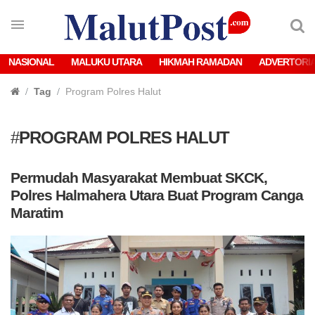
NASIONAL
MALUKU UTARA
HIKMAH RAMADAN
ADVERTORI
Tag
Program Polres Halut
#
PROGRAM POLRES HALUT
Permudah Masyarakat Membuat SKCK,
Polres Halmahera Utara Buat Program Canga
Maratim