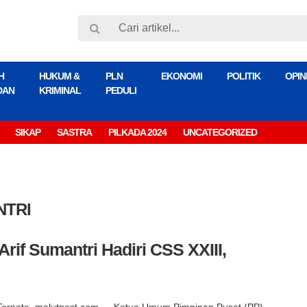
H
HUKUM &
PLN
EKONOMI
POLITIK
OPIN
DAN
KRIMINAL
PEDULI
SIKAP
SASTRA
PILKADA 2024
UNCATEGORIZED
NTRI
if Sumantri Hadiri CSS XXIII,
Ternate, malutpost.com — Ketua Umum Pimpinan Pusat (PP)