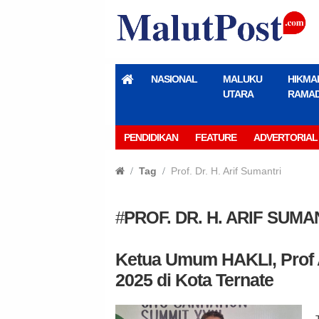
NASIONAL
MALUKU
HIKMA
UTARA
RAMA
PENDIDIKAN
FEATURE
ADVERTORIAL
Tag
Prof. Dr. H. Arif Sumantri
#
PROF. DR. H. ARIF SUMA
Ketua Umum HAKLI, Prof Ar
2025 di Kota Ternate