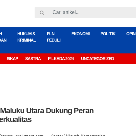
H
HUKUM &
PLN
EKONOMI
POLITIK
OPIN
DAN
KRIMINAL
PEDULI
SIKAP
SASTRA
PILKADA 2024
UNCATEGORIZED
aluku Utara Dukung Peran
rkualitas
Ternate, malutpost.com — Kantor Wilayah Kementerian