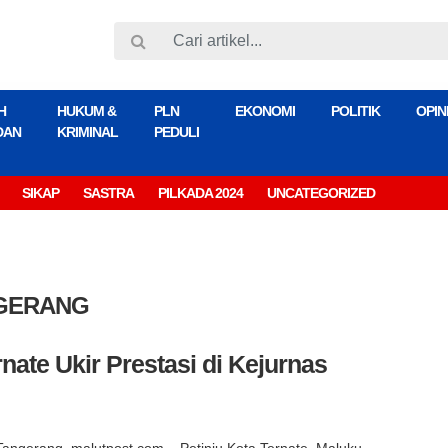
H
HUKUM &
PLN
EKONOMI
POLITIK
OPIN
DAN
KRIMINAL
PEDULI
SIKAP
SASTRA
PILKADA 2024
UNCATEGORIZED
GGERANG
rnate Ukir Prestasi di Kejurnas
Tangerang, malutpost.com – Petinju Kota Ternate, Maluku