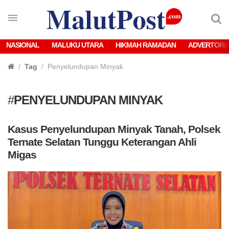
NASIONAL
MALUKU UTARA
HIKMAH RAMADAN
ADVERTORI
Tag
Penyelundupan Minyak
#
PENYELUNDUPAN MINYAK
Kasus Penyelundupan Minyak Tanah, Polsek
Ternate Selatan Tunggu Keterangan Ahli
Migas