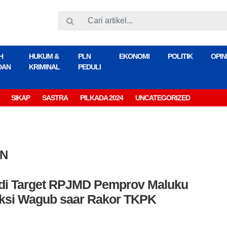
H
HUKUM &
PLN
EKONOMI
POLITIK
OPIN
DAN
KRIMINAL
PEDULI
SIKAP
SASTRA
PILKADA 2024
UNCATEGORIZED
AN
di Target RPJMD Pemprov Maluku
ruksi Wagub saar Rakor TKPK