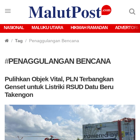
NASIONAL
MALUKU UTARA
HIKMAH RAMADAN
ADVERTORI
Tag
Penaggulangan Bencana
#
PENAGGULANGAN BENCANA
Pulihkan Objek Vital, PLN Terbangkan
Genset untuk Listriki RSUD Datu Beru
Takengon