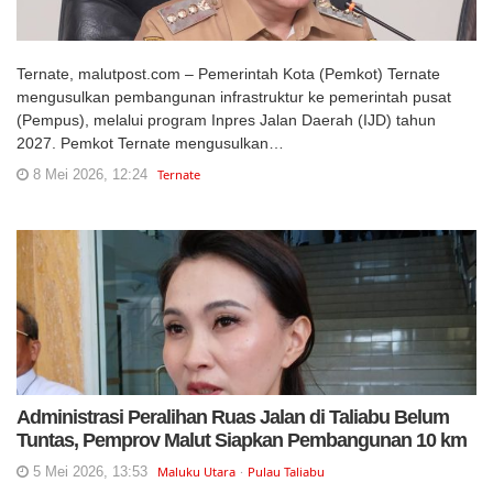
Ternate, malutpost.com – Pemerintah Kota (Pemkot) Ternate
mengusulkan pembangunan infrastruktur ke pemerintah pusat
(Pempus), melalui program Inpres Jalan Daerah (IJD) tahun
2027. Pemkot Ternate mengusulkan…
8 Mei 2026, 12:24
Ternate
Administrasi Peralihan Ruas Jalan di Taliabu Belum
Tuntas, Pemprov Malut Siapkan Pembangunan 10 km
5 Mei 2026, 13:53
Maluku Utara
Pulau Taliabu