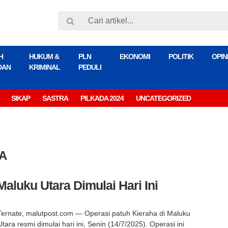
H
HUKUM &
PLN
EKONOMI
POLITIK
OPIN
DAN
KRIMINAL
PEDULI
SIKAP
SASTRA
PILKADA 2024
UNCATEGORIZED
A
Maluku Utara Dimulai Hari Ini
Ternate, malutpost.com — Operasi patuh Kieraha di Maluku
Utara resmi dimulai hari ini, Senin (14/7/2025). Operasi ini