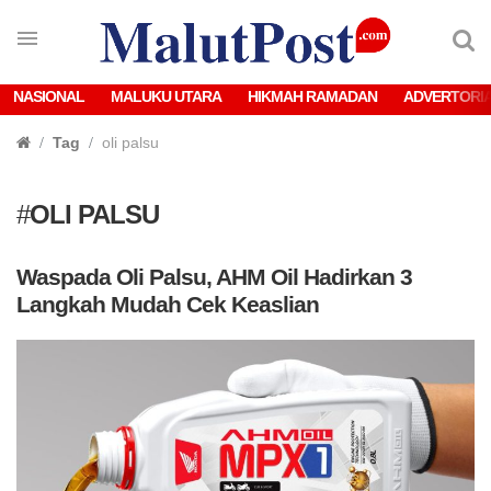
NASIONAL
MALUKU UTARA
HIKMAH RAMADAN
ADVERTORI
Tag
oli palsu
#
OLI PALSU
Waspada Oli Palsu, AHM Oil Hadirkan 3
Langkah Mudah Cek Keaslian