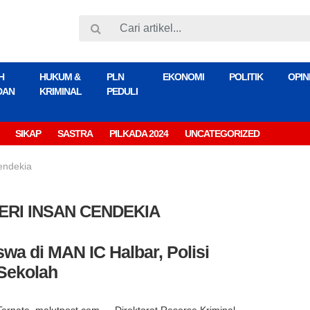
H
HUKUM &
PLN
EKONOMI
POLITIK
OPIN
DAN
KRIMINAL
PEDULI
SIKAP
SASTRA
PILKADA 2024
UNCATEGORIZED
endekia
RI INSAN CENDEKIA
a di MAN IC Halbar, Polisi
Sekolah
Ternate, malutpost.com — Direktorat Reserse Kriminal