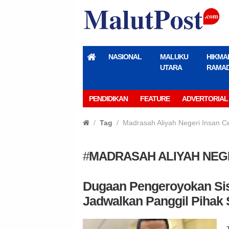
NASIONAL
MALUKU
HIKMA
UTARA
RAMA
PENDIDIKAN
FEATURE
ADVERTORIAL
Tag
Madrasah Aliyah Negeri Insan C
#
MADRASAH ALIYAH NEGE
Dugaan Pengeroyokan Sisw
Jadwalkan Panggil Pihak 