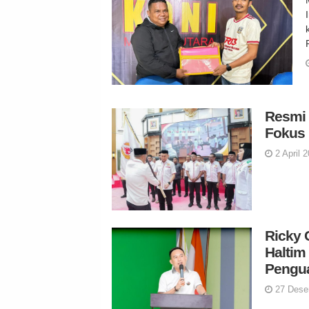
Resmi 
Fokus 
2 April 
Ricky 
Haltim
Pengua
27 Dese