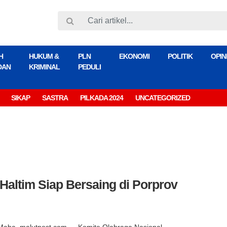
H
HUKUM &
PLN
EKONOMI
POLITIK
OPIN
DAN
KRIMINAL
PEDULI
SIKAP
SASTRA
PILKADA 2024
UNCATEGORIZED
 Haltim Siap Bersaing di Porprov
Maba, malutpost.com — Komite Olahraga Nasional