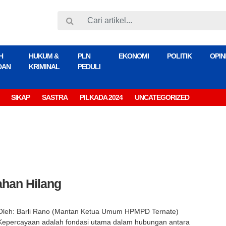
H
HUKUM &
PLN
EKONOMI
POLITIK
OPIN
DAN
KRIMINAL
PEDULI
SIKAP
SASTRA
PILKADA 2024
UNCATEGORIZED
ahan Hilang
Oleh: Barli Rano (Mantan Ketua Umum HPMPD Ternate)
Kepercayaan adalah fondasi utama dalam hubungan antara