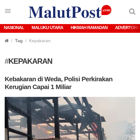
NASIONAL
MALUKU UTARA
HIKMAH RAMADAN
ADVERTORI
Tag
Kepakaran
#
KEPAKARAN
Kebakaran di Weda, Polisi Perkirakan
Kerugian Capai 1 Miliar