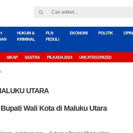
H
HUKUM &
PLN
EKONOMI
POLITIK
OPIN
DAN
KRIMINAL
PEDULI
SIKAP
SASTRA
PILKADA 2024
UNCATEGORIZED
a
MALUKU UTARA
Bupati Wali Kota di Maluku Utara
Ternate, malutpost.com — Gubernur Provinsi Maluku Utara,