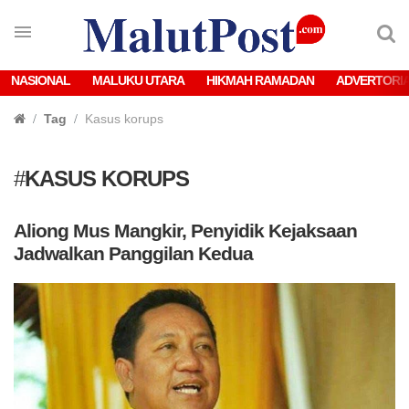
NASIONAL
MALUKU UTARA
HIKMAH RAMADAN
ADVERTORI
Tag
Kasus korups
#
KASUS KORUPS
Aliong Mus Mangkir, Penyidik Kejaksaan
Jadwalkan Panggilan Kedua