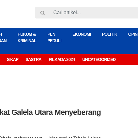
H
HUKUM &
PLN
EKONOMI
POLITIK
OPIN
DAN
KRIMINAL
PEDULI
SIKAP
SASTRA
PILKADA 2024
UNCATEGORIZED
kat Galela Utara Menyeberang
Tobelo, malutpost.com — Masyarakat Tobelo-Loloda