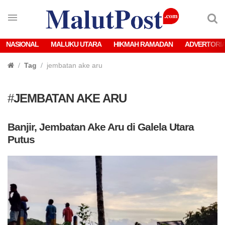
NASIONAL
MALUKU UTARA
HIKMAH RAMADAN
ADVERTORI
Tag
jembatan ake aru
#
JEMBATAN AKE ARU
Banjir, Jembatan Ake Aru di Galela Utara
Putus