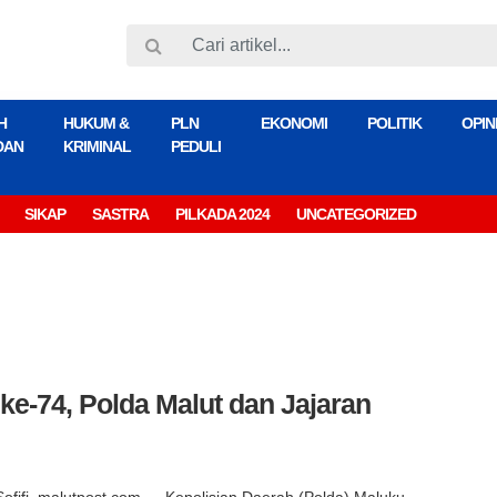
H
HUKUM &
PLN
EKONOMI
POLITIK
OPIN
DAN
KRIMINAL
PEDULI
SIKAP
SASTRA
PILKADA 2024
UNCATEGORIZED
e-74, Polda Malut dan Jajaran
Sofifi, malutpost.com — Kepolisian Daerah (Polda) Maluku