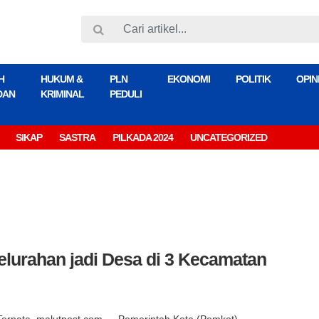
H
HUKUM &
PLN
EKONOMI
POLITIK
OPIN
DAN
KRIMINAL
PEDULI
SIKAP
SASTRA
PILKADA 2024
UNCATEGORIZED
lurahan jadi Desa di 3 Kecamatan
Ternate, malutpost.com — Pemerintah Kota (Pemkot)