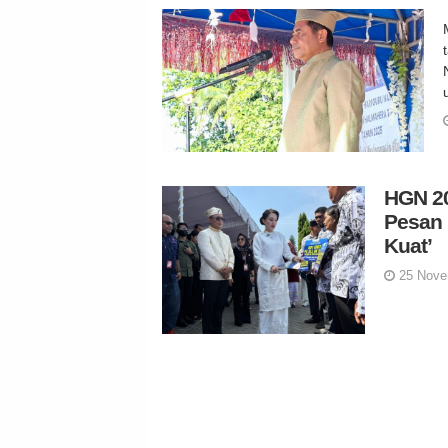
HGN 20
Pesan 
Kuat’
25 Nove