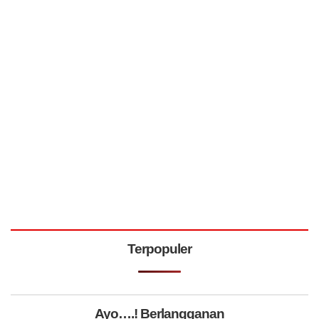
Terpopuler
Ayo….! Berlangganan