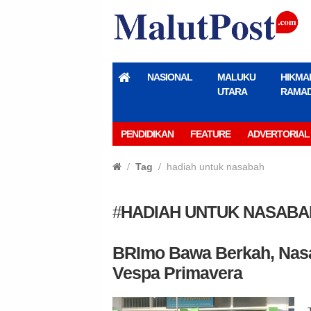
NASIONAL
MALUKU
HIKMA
UTARA
RAMA
PENDIDIKAN
FEATURE
ADVERTORIAL
Tag
hadiah untuk nasabah
#
HADIAH UNTUK NASABA
BRImo Bawa Berkah, Nasa
Vespa Primavera