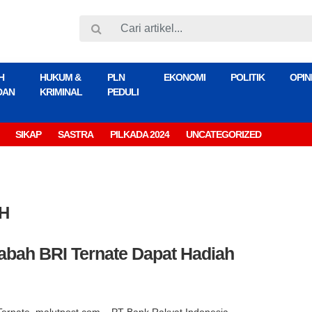
H
HUKUM &
PLN
EKONOMI
POLITIK
OPIN
DAN
KRIMINAL
PEDULI
SIKAP
SASTRA
PILKADA 2024
UNCATEGORIZED
H
bah BRI Ternate Dapat Hadiah
Ternate, malutpost.com – PT Bank Rakyat Indonesia