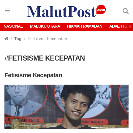
NASIONAL
MALUKU UTARA
HIKMAH RAMADAN
ADVERTORI
Tag
Fetisisme Kecepatan
#
FETISISME KECEPATAN
Fetisisme Kecepatan