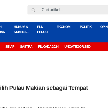
H
HUKUM &
PLN
EKONOMI
POLITIK
OPIN
DAN
KRIMINAL
PEDULI
SIKAP
SASTRA
PILKADA 2024
UNCATEGORIZED
ilih Pulau Makian sebagai Tempat
Halsel, malutpost.com – Himpunan Mahasiswa Arsitektur