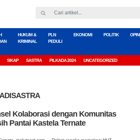
H
HUKUM &
PLN
EKONOMI
POLITIK
OPIN
DAN
KRIMINAL
PEDULI
SIKAP
SASTRA
PILKADA 2024
UNCATEGORIZED
ADISASTRA
msel Kolaborasi dengan Komunitas
h Pantai Kastela Ternate
Ternate, malutpost.com — Dalam rangka memaknai HUT