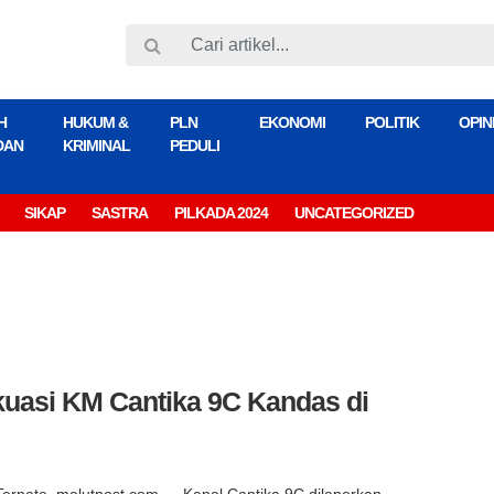
H
HUKUM &
PLN
EKONOMI
POLITIK
OPIN
DAN
KRIMINAL
PEDULI
SIKAP
SASTRA
PILKADA 2024
UNCATEGORIZED
kuasi KM Cantika 9C Kandas di
Ternate, malutpost.com — Kapal Cantika 9C dilaporkan