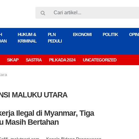
H
HUKUM &
PLN
EKONOMI
POLITIK
OPIN
DAN
KRIMINAL
PEDULI
SIKAP
SASTRA
PILKADA 2024
UNCATEGORIZED
tara
NSI MALUKU UTARA
erja Ilegal di Myanmar, Tiga
tu Masih Bertahan
Sofifi, malutpost.com — Kepala Bidang Pengawasan