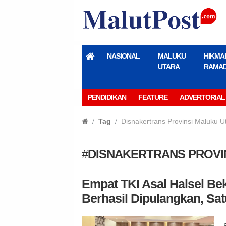
NASIONAL
MALUKU
HIKMA
UTARA
RAMA
PENDIDIKAN
FEATURE
ADVERTORIAL
Tag
Disnakertrans Provinsi Maluku U
#
DISNAKERTRANS PROVI
Empat TKI Asal Halsel Bek
Berhasil Dipulangkan, Sa