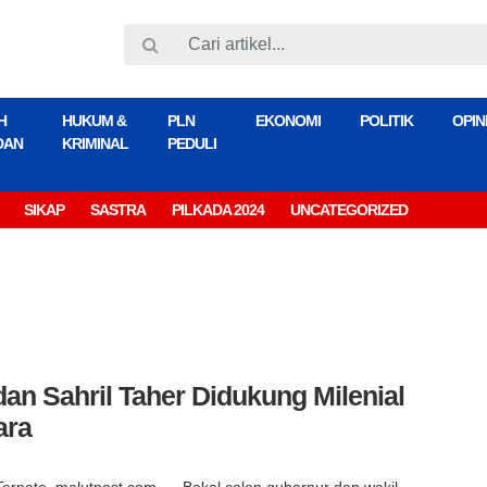
H
HUKUM &
PLN
EKONOMI
POLITIK
OPIN
DAN
KRIMINAL
PEDULI
SIKAP
SASTRA
PILKADA 2024
UNCATEGORIZED
dan Sahril Taher Didukung Milenial
ara
Ternate, malutpost.com –– Bakal calon gubernur dan wakil