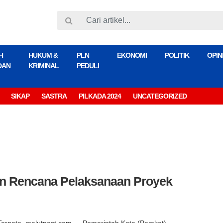
H
HUKUM &
PLN
EKONOMI
POLITIK
OPIN
DAN
KRIMINAL
PEDULI
SIKAP
SASTRA
PILKADA 2024
UNCATEGORIZED
n Rencana Pelaksanaan Proyek
Ternate, malutpost.com — Pemerintah Kota (Pemkot)