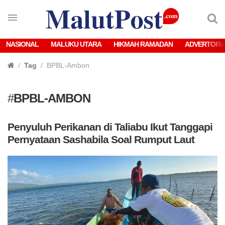
NASIONAL
MALUKU UTARA
HIKMAH RAMADAN
ADVERTORI
Tag
BPBL-Ambon
#
BPBL-AMBON
Penyuluh Perikanan di Taliabu Ikut Tanggapi
Pernyataan Sashabila Soal Rumput Laut