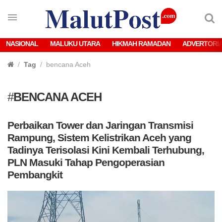
NASIONAL
MALUKU UTARA
HIKMAH RAMADAN
ADVERTORI
Tag
bencana Aceh
#
BENCANA ACEH
Perbaikan Tower dan Jaringan Transmisi
Rampung, Sistem Kelistrikan Aceh yang
Tadinya Terisolasi Kini Kembali Terhubung,
PLN Masuki Tahap Pengoperasian
Pembangkit