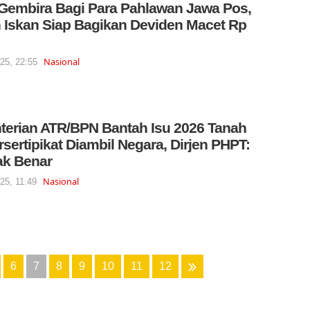
Gembira Bagi Para Pahlawan Jawa Pos,
 Iskan Siap Bagikan Deviden Macet Rp
Nasional
025, 22:55
erian ATR/BPN Bantah Isu 2026 Tanah
rsertipikat Diambil Negara, Dirjen PHPT:
dak Benar
Nasional
025, 11:49
6
7
8
9
10
11
12