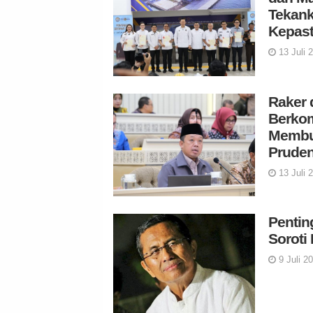
Tekank
Kepas
13 Juli 
Raker 
Berko
Membua
Pruden
13 Juli 
Pentin
Soroti
9 Juli 2