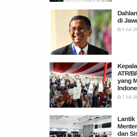
Dahla
di Jaw
9 Juli 2
Kepala
ATR/B
yang M
Indone
7 Juli 2
Lantik
Menter
dan Si