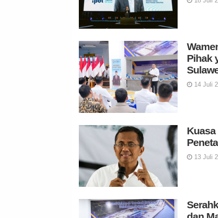
18 Juli 
Wamen 
Pihak 
Sulawe
14 Juli 
Kuasa 
Peneta
13 Juli 
Serahk
dan Ma