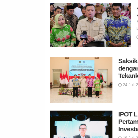
Saksik
denga
Tekank
24 Juli 
IPOT L
Pertam
Invest