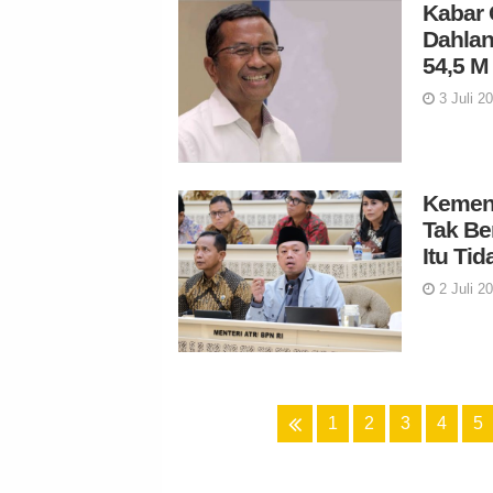
Kabar 
Dahlan
54,5 M
3 Juli 2
Kement
Tak Be
Itu Ti
2 Juli 2
1
2
3
4
5